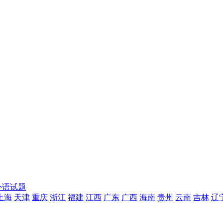
外语试题
上海
天津
重庆
浙江
福建
江西
广东
广西
海南
贵州
云南
吉林
辽