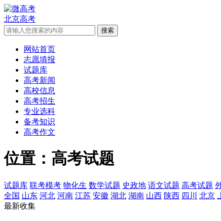
北京高考
网站首页
志愿填报
试题库
高考新闻
高校信息
高考招生
专业选科
备考知识
高考作文
位置：高考试题
试题库
联考模考
物化生
数学试题
史政地
语文试题
高考试题
全国
山东
河北
河南
江苏
安徽
湖北
湖南
山西
陕西
四川
北京
最新收集